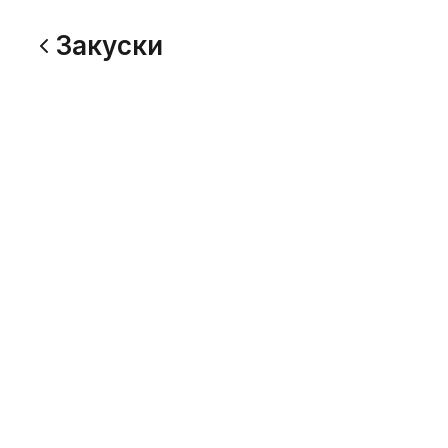
Закуски
Картофельные шарики
Картошк
150 г
140 г
319
289
Луковые кольца 10 шт
Луковые
120 г
60 г
449
249