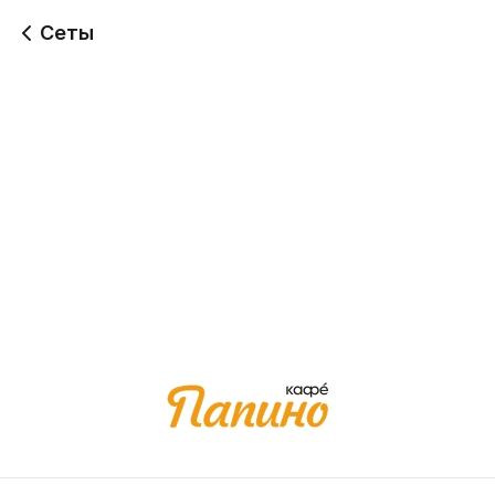
Сеты
Сет "Папино"
Сет "Самурай"
780 г
1010 г
1 749
2 249
Сет "Сытно и точка"
Сет "Якудза"
1190 г
1260 г
2 389
2 509