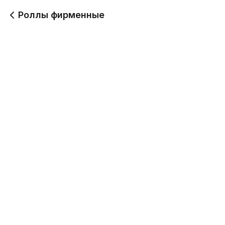
Роллы фирменные
Асахи
Инь-Ян
220 г
200 г
499
509
Кайто
Калифорния с
имитацией краба
220 г
240 г
439
459
Калифорния с
Калифорния с
креветкой и авокадо
креветкой и томатом
230 г
220 г
490
499