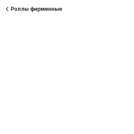
Роллы фирменные
Асахи
Инь-Ян
220 г
200 г
499
509
Кайто
Калифорния с
имитацией краба
220 г
240 г
439
459
Калифорния с
Калифорния с
креветкой и авокадо
креветкой и томатом
230 г
220 г
490
499