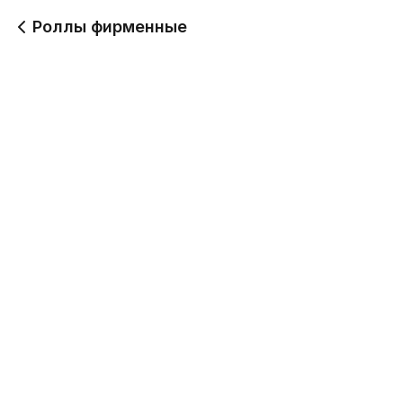
Роллы фирменные
Асахи
Инь-Ян
220 г
200 г
499
509
Кайто
Калифорния с
имитацией краба
220 г
240 г
439
459
Калифорния с
Калифорния с
креветкой и авокадо
креветкой и томатом
230 г
220 г
490
499