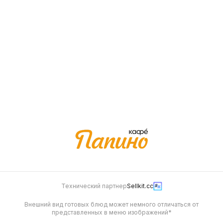
650 г
699
799
Чикаго
Чикен Баффало
610 г
630 г
749
699
Технический партнер
Sellkit.cc
Внешний вид готовых блюд может немного отличаться от
представленных в меню изображений*