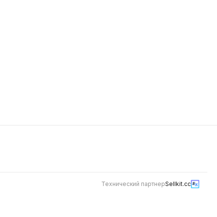
509
Цезарь ролл горячий
210 г
сыр
Рис, нори, грибы шампиньоны
жареные, куриное филе копченое,
 спайси
томаты, листовой салат, соус
«Цезарь», мука, яйцо, панировочные
439
сухари, соус спайси
Технический партнер
Sellkit.cc