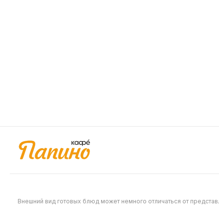
559
589
Такеши
Тендо
240 г
230 г
Рис, нори, лосось, болгарский перец,
Рис, нори
сыр сливочный, мука, яйцо,
«Чеддер»,
панировочные сухари, соус спайси
панировоч
499
499
Внешний вид готовых блюд может немного отличаться от предста