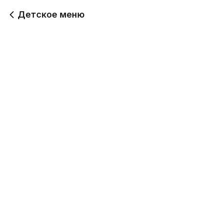
Детское меню
Детские пельмени
Детский "Салат
Фруктовый"
225 г
195 г
299
299
Детский суп
Не хочу
350 г
270 г
299
449
Сендвич детский
Сосиски с бейби
картофелем
190 г
170 г
309
289