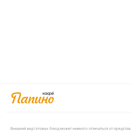
309
289
Хрустики с карт. шариками
Хрустик
270 г
270 г
Картофельные шарики, наггетсы 5
Сырные па
шт, картофель фри, сырный соус
картофель
479
479
Внешний вид готовых блюд может немного отличаться от предста