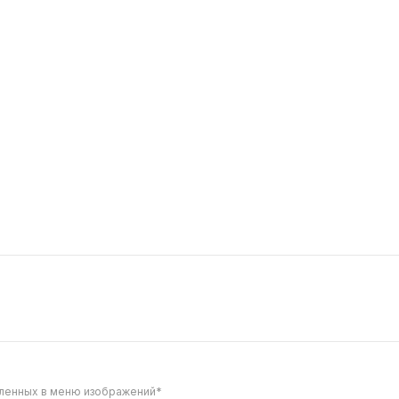
соус сырный
339
и с палочками
Я не голодный
220 г
лочки 3 шт, наггетсы 5 шт,
Макароны спагетти, курино
 фри, сырный соус
панировке, огурец, кетчуп,
299
вленных в меню изображений*