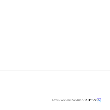
389
е филе в
 зелень
Технический партнер
Sellkit.cc