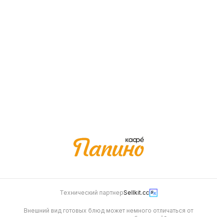
Папи Чикен "Большой"
Папи Тейсти
220 г
300 г
379
739
Папи Чикен "Малый"
110 г
269
Технический партнер
Sellkit.cc
Внешний вид готовых блюд может немного отличаться от